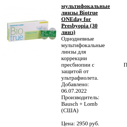
мультифокальные
линзы Biotrue
ONEday for
Presbyopia (30
линз)
Однодневные
мультифокальные
линзы для
коррекции
пресбиопии с
П
защитой от
ультрафиолета.
Добавлено:
06.07.2022
Производитель:
Bausch + Lomb
(США)
Цена: 2950 руб.