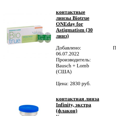
контактные
линзы Biotrue
ONEday for
Аstigmatism (30
линз)
Добавлено:
П
06.07.2022
Производитель:
Bausch + Lomb
(США)
Цена: 2830 руб.
контактная линза
Infinity, экстра
(флакон)