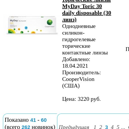
MyDay Toric 30
daily disposable (30
линз)
Однодневные
силикон-
гидрогелевые
торические
П
контактные линзы
Добавлено:
18.04.2021
Производитель:
CooperVision
(США)
Цена: 3220 руб.
Показано
-
41
60
(всего
новинок)
Предыдущая
1
2
4
5
...
262
3