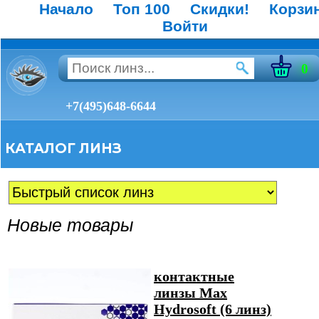
Начало
Топ 100
Скидки!
Корзи
Войти
0
+7(495)648-6644
КАТАЛОГ ЛИНЗ
Новые товары
контактные
линзы Max
Hydrosoft (6 линз)