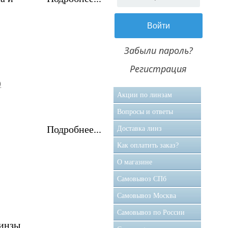
Забыли пароль?
Регистрация
)
Акции по линзам
Вопросы и ответы
Подробнее...
Доставка линз
Как оплатить заказ?
О магазине
Самовывоз CПб
Самовывоз Москва
Самовывоз по России
инзы