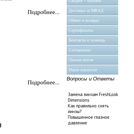
Скидки + купоны
Доставка за МКАД
Подробнее...
Обмен и возврат
Сертификаты
Контакты и помощь
Соглашение
Линзы оптом
Наши вакансии
Вопросы и Ответы
Подробнее...
Замена линзам FreshLook
Dimensions
Как правильно снять
линзы?
Повышенное глазное
давление
)