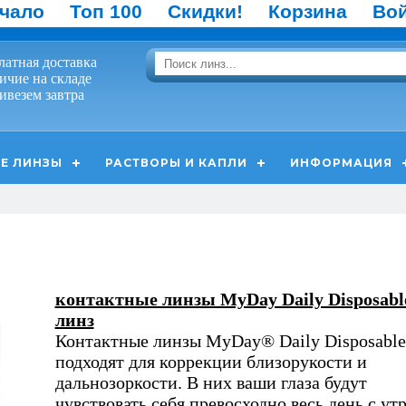
чало
Топ 100
Скидки!
Корзина
Во
латная доставка
ичие на складе
ивезем завтра
Е ЛИНЗЫ
РАСТВОРЫ И КАПЛИ
ИНФОРМАЦИЯ
контактные линзы MyDay Daily Disposabl
линз
Контактные линзы MyDay® Daily Disposable
подходят для коррекции близорукости и
дальнозоркости. В них ваши глаза будут
чувствовать себя превосходно весь день с утр