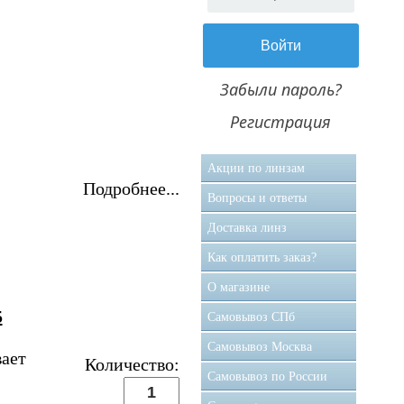
Забыли пароль?
Регистрация
Акции по линзам
Подробнее...
Вопросы и ответы
Доставка линз
Как оплатить заказ?
О магазине
5
Самовывоз CПб
Самовывоз Москва
вает
Количество:
Самовывоз по России