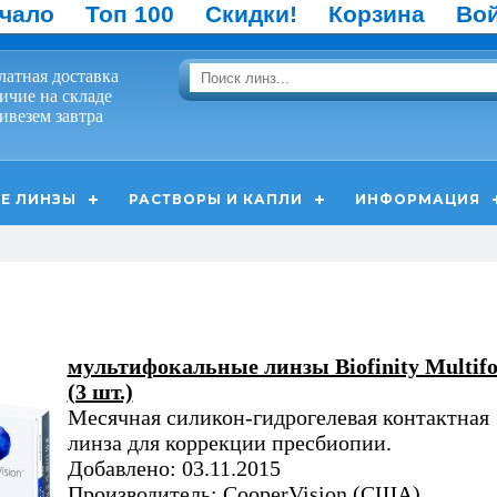
чало
Топ 100
Скидки!
Корзина
Во
латная доставка
ичие на складе
ивезем завтра
Е ЛИНЗЫ
РАСТВОРЫ И КАПЛИ
ИНФОРМАЦИЯ
мультифокальные линзы Biofinity Multifo
(3 шт.)
Месячная силикон-гидрогелевая контактная
линза для коррекции пресбиопии.
Добавлено: 03.11.2015
Производитель: CooperVision (США)