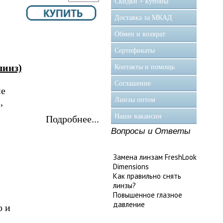
Скидки + купоны
Доставка за МКАД
Обмен и возврат
Сертификаты
линз)
Контакты и помощь
Соглашение
ие
Линзы оптом
,
Наши вакансии
Подробнее...
Вопросы и Ответы
Замена линзам FreshLook
Dimensions
Как правильно снять
линзы?
Повышенное глазное
давление
о и