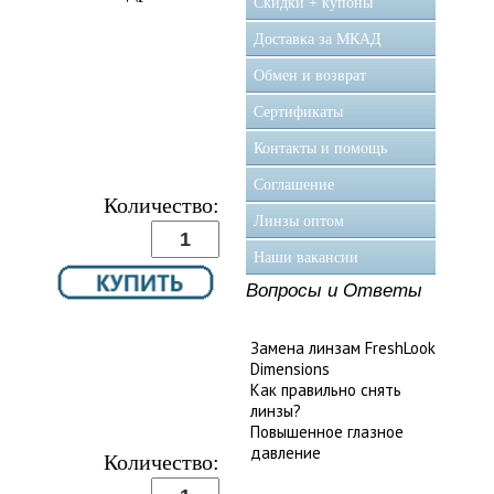
Скидки + купоны
Доставка за МКАД
Обмен и возврат
Сертификаты
Контакты и помощь
Соглашение
Количество:
Линзы оптом
Наши вакансии
Вопросы и Ответы
Замена линзам FreshLook
Dimensions
Как правильно снять
линзы?
Повышенное глазное
давление
Количество: