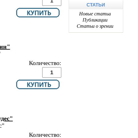
СТАТЬИ
Новые статьи
Публикации
Статьи о зрении
мин"
"
Количество:
удес"
с"
Количество: