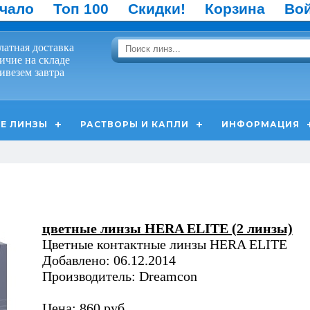
чало
Топ 100
Скидки!
Корзина
Во
латная доставка
ичие на складе
ивезем завтра
Е ЛИНЗЫ
РАСТВОРЫ И КАПЛИ
ИНФОРМАЦИЯ
цветные линзы HERA ELITE (2 линзы)
Цветные контактные линзы HERA ELITE
Добавлено: 06.12.2014
Производитель: Dreamcon
Цена: 860 руб.