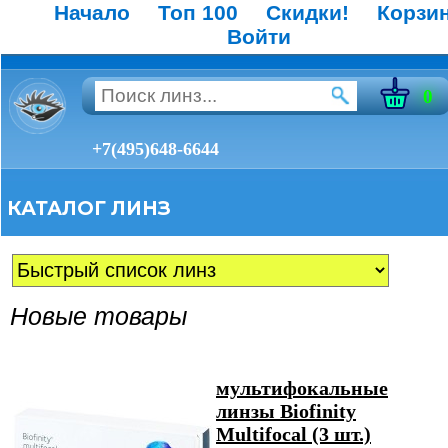
Начало
Топ 100
Скидки!
Корзи
Войти
0
+7(495)648-6644
КАТАЛОГ ЛИНЗ
Новые товары
мультифокальные
линзы Biofinity
Multifocal (3 шт.)