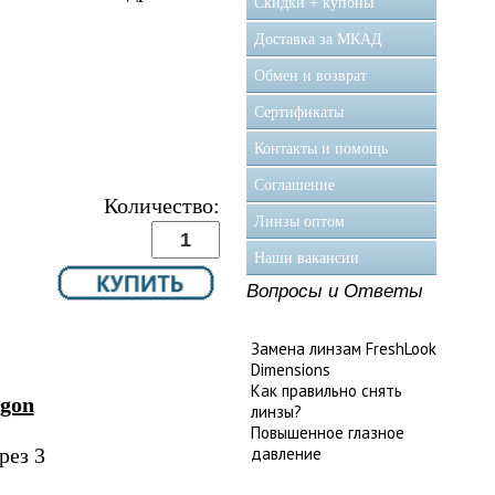
Скидки + купоны
Доставка за МКАД
Обмен и возврат
Сертификаты
Контакты и помощь
Соглашение
Количество:
Линзы оптом
Наши вакансии
Вопросы и Ответы
Замена линзам FreshLook
Dimensions
Как правильно снять
agon
линзы?
Повышенное глазное
рез 3
давление