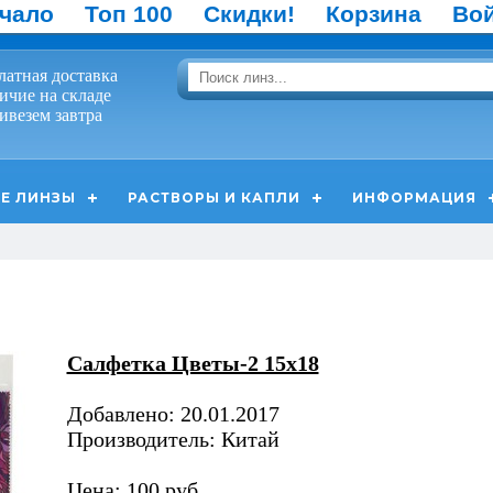
чало
Топ 100
Скидки!
Корзина
Во
латная доставка
ичие на складе
ивезем завтра
Е ЛИНЗЫ
РАСТВОРЫ И КАПЛИ
ИНФОРМАЦИЯ
Салфетка Цветы-2 15х18
Добавлено: 20.01.2017
Производитель: Китай
Цена: 100 руб.