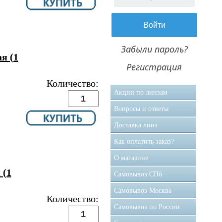
Забыли пароль?
я (1
Регистрация
Количество:
Акции по линзам
Вопросы и ответы
Доставка линз
Как оплатить заказ?
О магазине
 (1
Самовывоз CПб
Самовывоз Москва
Количество:
Самовывоз по России