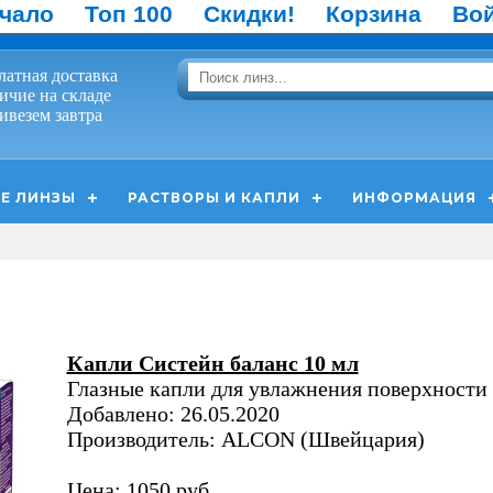
чало
Топ 100
Скидки!
Корзина
Во
латная доставка
ичие на складе
ивезем завтра
Е ЛИНЗЫ
РАСТВОРЫ И КАПЛИ
ИНФОРМАЦИЯ
Капли Систейн баланс 10 мл
Глазные капли для увлажнения поверхности 
Добавлено: 26.05.2020
Производитель: ALCON (Швейцария)
Цена: 1050 руб.