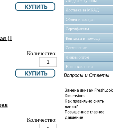
Скидки + купоны
Доставка за МКАД
Обмен и возврат
Сертификаты
ая (1
Контакты и помощь
Соглашение
Количество:
Линзы оптом
Наши вакансии
Вопросы и Ответы
Замена линзам FreshLook
Dimensions
Как правильно снять
вая
линзы?
Повышенное глазное
давление
Количество: