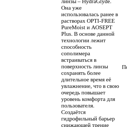
линзы – HydraGlyde.
Она уже
использовалась ранее в
растворах OPTI-FREE
PureMoist и AOSEPT
Plus. В основе данной
технологии лежит
способность
сополимера
встраиваться в
поверхность линзы
По
сохранять более
длительное время её
увлажнение, что в свою
очередь повышает
уровень комфорта для
пользователя.
Создаётся
гидрофильный барьер
снижающей трение