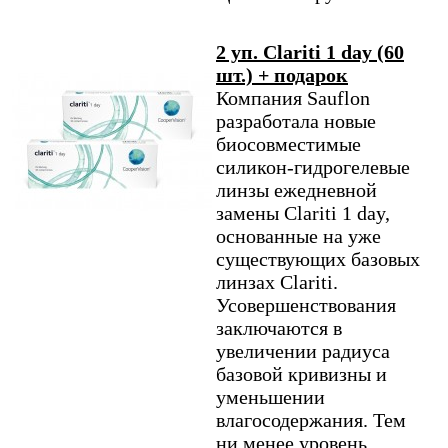
2 уп. Clariti 1 day (60
шт.) + подарок
Компания Sauflon
разработала новые
биосовместимые
силикон-гидрогелевые
линзы ежедневной
замены Clariti 1 day,
основанные на уже
существующих базовых
линзах Clariti.
Усовершенствования
заключаются в
увеличении радиуса
базовой кривизны и
уменьшении
влагосодержания. Тем
ни менее уровень