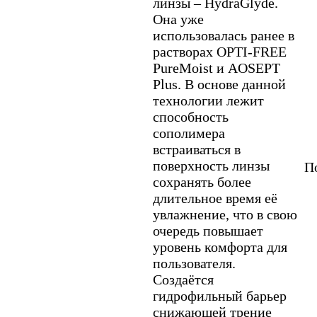
линзы – HydraGlyde.
Она уже
использовалась ранее в
растворах OPTI-FREE
PureMoist и AOSEPT
Plus. В основе данной
технологии лежит
способность
сополимера
встраиваться в
поверхность линзы
По
сохранять более
длительное время её
увлажнение, что в свою
очередь повышает
уровень комфорта для
пользователя.
Создаётся
гидрофильный барьер
снижающей трение