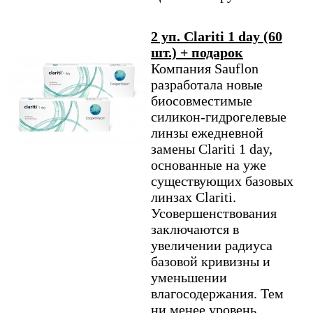
2 уп. Clariti 1 day (60
шт.) + подарок
Компания Sauflon
разработала новые
биосовместимые
силикон-гидрогелевые
линзы ежедневной
замены Clariti 1 day,
основанные на уже
существующих базовых
линзах Clariti.
Усовершенствования
заключаются в
увеличении радиуса
базовой кривизны и
уменьшении
влагосодержания. Тем
ни менее уровень