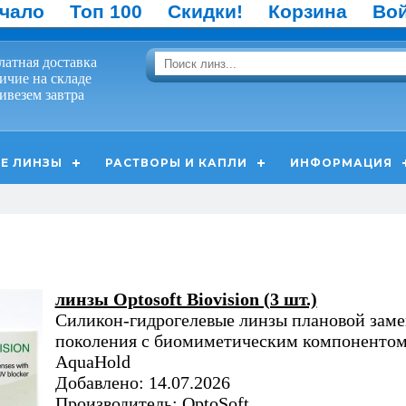
чало
Топ 100
Скидки!
Корзина
Во
латная доставка
ичие на складе
ивезем завтра
Е ЛИНЗЫ
РАСТВОРЫ И КАПЛИ
ИНФОРМАЦИЯ
линзы Optosoft Biovision (3 шт.)
Силикон-гидрогелевые линзы плановой заме
поколения с биомиметическим компоненто
AquaHold
Добавлено: 14.07.2026
Производитель: OptoSoft