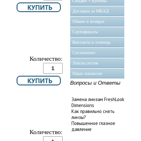
Скидки + купоны
Доставка за МКАД
Обмен и возврат
Сертификаты
Контакты и помощь
Соглашение
Количество:
Линзы оптом
Наши вакансии
Вопросы и Ответы
Замена линзам FreshLook
Dimensions
Как правильно снять
линзы?
Повышенное глазное
давление
Количество: