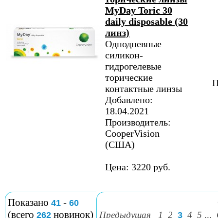
MyDay Toric 30
daily disposable (30
линз)
Однодневные
силикон-
гидрогелевые
торические
П
контактные линзы
Добавлено:
18.04.2021
Производитель:
CooperVision
(США)
Цена: 3220 руб.
Показано
-
41
60
(всего
новинок)
Предыдущая
1
2
4
5
...
262
3