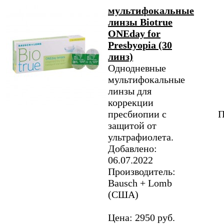
мультифокальные
линзы Biotrue
ONEday for
Presbyopia (30
линз)
Однодневные
мультифокальные
линзы для
коррекции
пресбиопии с
П
защитой от
ультрафиолета.
Добавлено:
06.07.2022
Производитель:
Bausch + Lomb
(США)
Цена: 2950 руб.