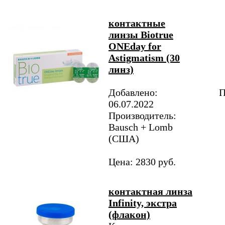
контактные
линзы Biotrue
ONEday for
Аstigmatism (30
линз)
Добавлено:
П
06.07.2022
Производитель:
Bausch + Lomb
(США)
Цена: 2830 руб.
контактная линза
Infinity, экстра
(флакон)