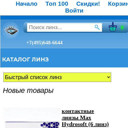
Начало
Топ 100
Скидки!
Корзи
Войти
0
+7(495)648-6644
КАТАЛОГ ЛИНЗ
Новые товары
контактные
линзы Max
Hydrosoft (6 линз)