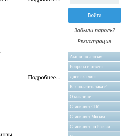
Забыли пароль?
Регистрация
)
Акции по линзам
Вопросы и ответы
Подробнее...
Доставка линз
Как оплатить заказ?
О магазине
Самовывоз CПб
Самовывоз Москва
Самовывоз по России
инзы