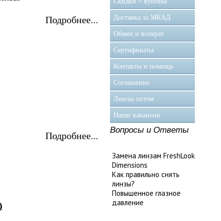
Скидки + купоны
Доставка за МКАД
Подробнее...
Обмен и возврат
Сертификаты
Контакты и помощь
Соглашение
Линзы оптом
Наши вакансии
Вопросы и Ответы
Подробнее...
Замена линзам FreshLook
Dimensions
Как правильно снять
линзы?
Повышенное глазное
давление
)