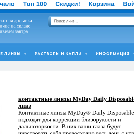
чало
Топ 100
Скидки!
Корзина
Во
латная доставка
ичие на складе
ивезем завтра
Е ЛИНЗЫ
РАСТВОРЫ И КАПЛИ
ИНФОРМАЦИЯ
контактные линзы MyDay Daily Disposabl
линз
Контактные линзы MyDay® Daily Disposable
подходят для коррекции близорукости и
дальнозоркости. В них ваши глаза будут
чувствовать себя превосходно весь день с утр