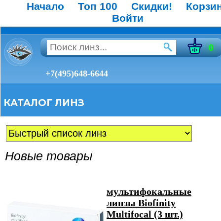
Начало
Топ 100
Скидки!
Корзи
Войти
0
+7(495)648-6644
КАТАЛОГ ЛИНЗ
Новые товары
мультифокальные
линзы Biofinity
Multifocal (3 шт.)