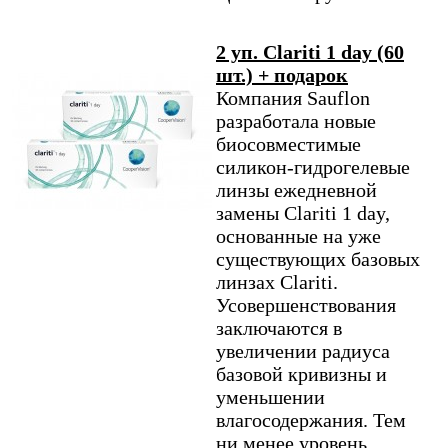
2 уп. Clariti 1 day (60
шт.) + подарок
Компания Sauflon
разработала новые
биосовместимые
силикон-гидрогелевые
линзы ежедневной
замены Clariti 1 day,
основанные на уже
существующих базовых
линзах Clariti.
Усовершенствования
заключаются в
увеличении радиуса
базовой кривизны и
уменьшении
влагосодержания. Тем
ни менее уровень