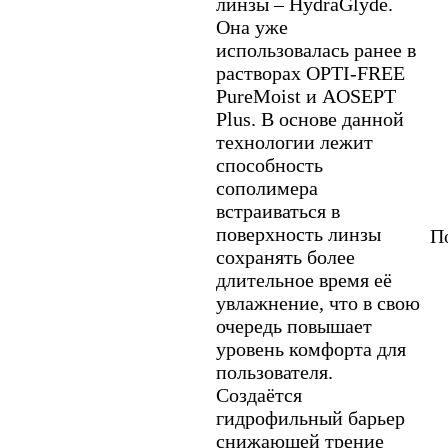
линзы – HydraGlyde.
Она уже
использовалась ранее в
растворах OPTI-FREE
PureMoist и AOSEPT
Plus. В основе данной
технологии лежит
способность
сополимера
встраиваться в
поверхность линзы
По
сохранять более
длительное время её
увлажнение, что в свою
очередь повышает
уровень комфорта для
пользователя.
Создаётся
гидрофильный барьер
снижающей трение