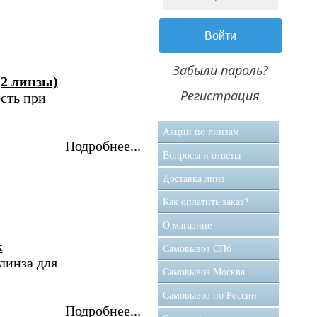
Забыли пароль?
(2 линзы)
Регистрация
сть при
Акции по линзам
Подробнее...
Вопросы и ответы
Доставка линз
Как оплатить заказ?
О магазине
к
Самовывоз CПб
линза для
Самовывоз Москва
Самовывоз по России
Подробнее...