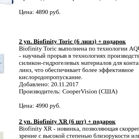
Цена: 4890 руб.
2 уп. Biofinity Toric (6 линз) + подарок
Biofinity Toric выполнена по технологии
- научный прорыв в технологиях производст
силикон-гидрогелевых материалов для конт
линз, что обеспечивает более эффективное
кислородопропускание.
Добавлено: 20.11.2017
Производитель: CooperVision (США)
Цена: 4990 руб.
2 уп. Biofinity XR (6 шт) + подарок
Biofinity XR - новинка, позволяющая скорре
зрение с высокой степенью близорукости ил