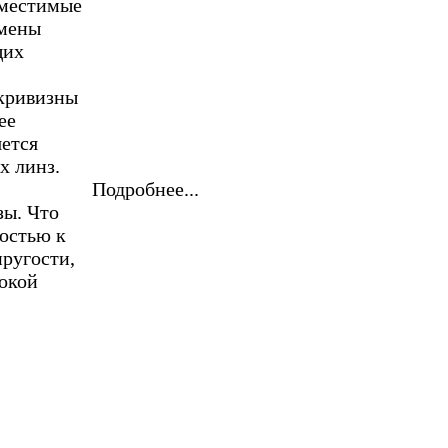
вместимые
амены
щих
 кривизны
ее
яется
х линз.
Подробнее...
зы. Что
востью к
ругости,
окой