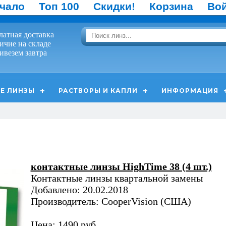
чало
Топ 100
Скидки!
Корзина
Во
латная доставка
ичие на складе
ивезем завтра
Е ЛИНЗЫ
РАСТВОРЫ И КАПЛИ
ИНФОРМАЦИЯ
контактные линзы HighTime 38 (4 шт.)
Контактные линзы квартальной замены
Добавлено: 20.02.2018
Производитель: CooperVision (США)
Цена: 1490 руб.