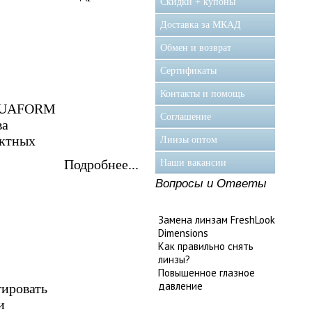
Скидки + купоны
Доставка за МКАД
Обмен и возврат
Сертификаты
Контакты и помощь
 AQUAFORM
Соглашение
ва
актных
Линзы оптом
Подробнее...
Наши вакансии
Вопросы и Ответы
Замена линзам FreshLook
Dimensions
Как правильно снять
линзы?
Повышенное глазное
давление
гировать
и