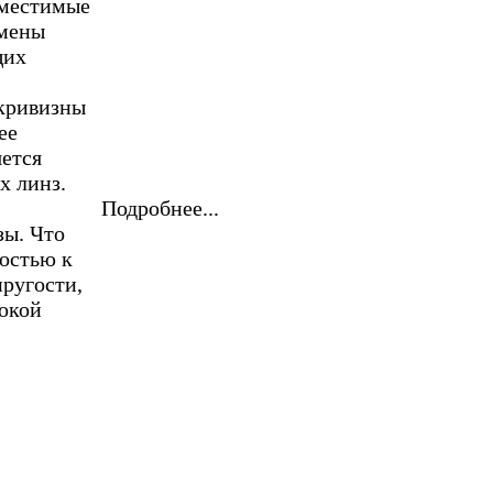
вместимые
амены
щих
 кривизны
ее
яется
х линз.
Подробнее...
зы. Что
востью к
ругости,
окой