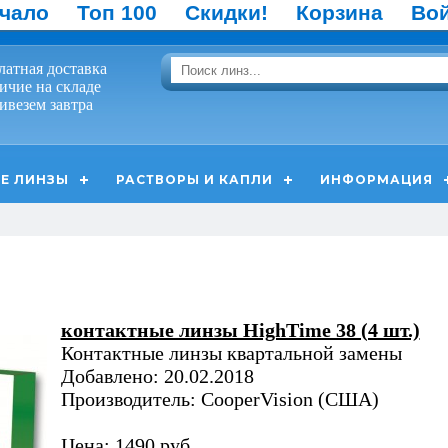
чало
Топ 100
Скидки!
Корзина
Во
латная доставка
ичие на складе
ивезем завтра
Е ЛИНЗЫ
РАСТВОРЫ И КАПЛИ
ИНФОРМАЦИЯ
контактные линзы HighTime 38 (4 шт.)
Контактные линзы квартальной замены
Добавлено: 20.02.2018
Производитель: CooperVision (США)
Цена: 1490 руб.