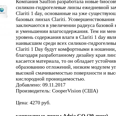
Компания Sauflon разработала новые биосо
силикон-гидрогелевые линзы ежедневной з
Clariti 1 day, основанные на уже существую
базовых линзах Clariti. Усовершенствования
заключаются в увеличении радиуса базовой
и уменьшении влагосодержания. Тем ни мен
уровень содержания влаги в Clariti 1 day явл
наивысшим среди всех силикон-гидрогелевы
Clariti 1 Day будут комфортными в ношении,
благодаря разработанному дизайну края лин
касается материала, то он обладает устойчи
образованию отложений, низким модулем уп
высокой смачиваемостью поверхности и выс
кислородной проницаемостью.
Добавлено: 09.11.2017
Производитель: CooperVision (США)
Цена: 4270 руб.
контактные линзы Adria GO (30 линз)