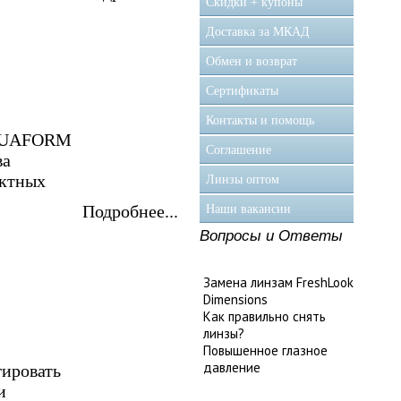
Скидки + купоны
Доставка за МКАД
Обмен и возврат
Сертификаты
Контакты и помощь
 AQUAFORM
Соглашение
ва
актных
Линзы оптом
Подробнее...
Наши вакансии
Вопросы и Ответы
Замена линзам FreshLook
Dimensions
Как правильно снять
линзы?
Повышенное глазное
давление
гировать
и