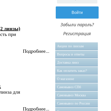
Забыли пароль?
(2 линзы)
Регистрация
сть при
Акции по линзам
Подробнее...
Вопросы и ответы
Доставка линз
Как оплатить заказ?
О магазине
к
Самовывоз CПб
линза для
Самовывоз Москва
Самовывоз по России
Подробнее...