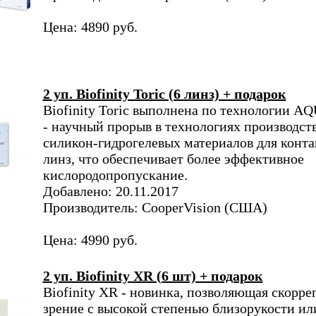
Цена: 4890 руб.
2 уп. Biofinity Toric (6 линз) + подарок
Biofinity Toric выполнена по технологии
- научный прорыв в технологиях производст
силикон-гидрогелевых материалов для конт
линз, что обеспечивает более эффективное
кислородопропускание.
Добавлено: 20.11.2017
Производитель: CooperVision (США)
Цена: 4990 руб.
2 уп. Biofinity XR (6 шт) + подарок
Biofinity XR - новинка, позволяющая скорре
зрение с высокой степенью близорукости ил