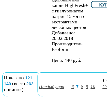
капли HighFresh+
с гиалуронатом
натрия 15 мл и с
экстрактами
лечебных цветов
Добавлено:
20.02.2018
Производитель:
Esoform
Цена: 440 руб.
Показано
-
121
С
(всего
140
262
Предыдущая
...
6
8
9
10
...
С
7
новинок)