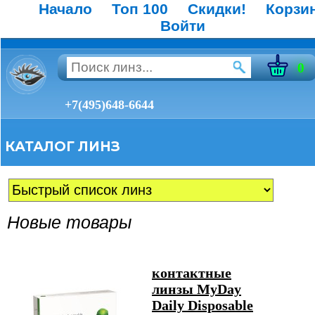
Начало
Топ 100
Скидки!
Корзи
Войти
0
+7(495)648-6644
КАТАЛОГ ЛИНЗ
Новые товары
контактные
линзы MyDay
Daily Disposable