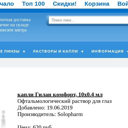
чало
Топ 100
Скидки!
Корзина
Во
латная доставка
ичие на складе
ивезем завтра
Е ЛИНЗЫ
РАСТВОРЫ И КАПЛИ
ИНФОРМАЦИЯ
капли Гилан комфорт, 10х0.4 мл
Офтальмологический раствор для глаз
Добавлено: 19.06.2019
Производитель: Solopharm
Цена: 620 руб.