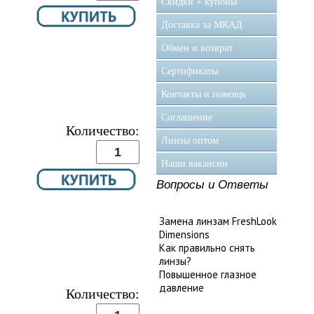
Скидки + купоны
Доставка за МКАД
Обмен и возврат
Сертификаты
Контакты и помощь
Соглашение
Количество:
Линзы оптом
Наши вакансии
Вопросы и Ответы
Замена линзам FreshLook
Dimensions
Как правильно снять
линзы?
Повышенное глазное
давление
Количество: