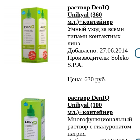
раствор DenIQ
Unihyal (360
мл.)+контейнер
Умный уход за всеми
типами контактных
линз
Добавлено: 27.06.2014
Производитель: Soleko
S.P.A.
Цена: 630 руб.
раствор DenIQ
Unihyal (100
мл.)+контейнер
Многофункциональный
раствор с гиалуронатом
натрия