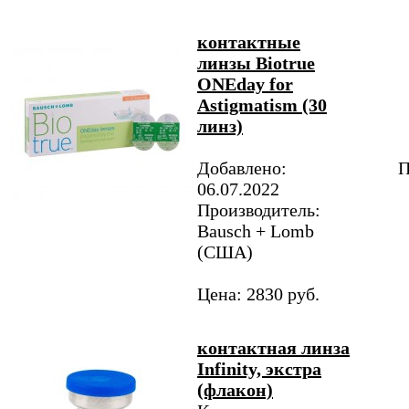
контактные
линзы Biotrue
ONEday for
Аstigmatism (30
линз)
Добавлено:
П
06.07.2022
Производитель:
Bausch + Lomb
(США)
Цена: 2830 руб.
контактная линза
Infinity, экстра
(флакон)