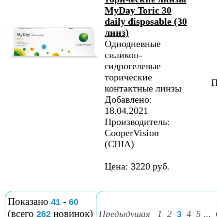
MyDay Toric 30
daily disposable (30
линз)
Однодневные
силикон-
гидрогелевые
торические
П
контактные линзы
Добавлено:
18.04.2021
Производитель:
CooperVision
(США)
Цена: 3220 руб.
Показано
-
41
60
(всего
новинок)
Предыдущая
1
2
4
5
...
262
3