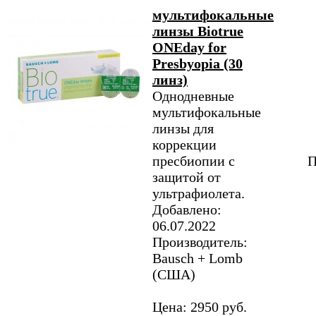
мультифокальные
линзы Biotrue
ONEday for
Presbyopia (30
линз)
Однодневные
мультифокальные
линзы для
коррекции
пресбиопии с
П
защитой от
ультрафиолета.
Добавлено:
06.07.2022
Производитель:
Bausch + Lomb
(США)
Цена: 2950 руб.