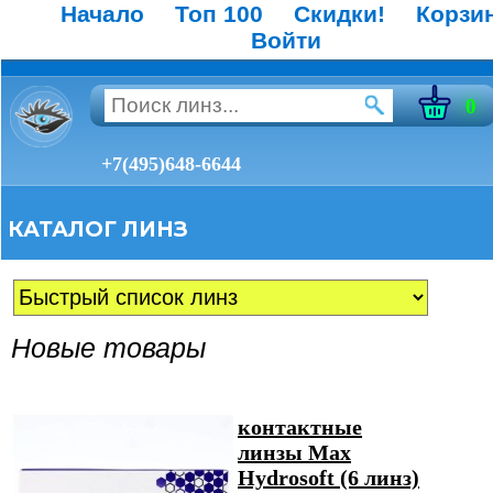
Начало
Топ 100
Скидки!
Корзи
Войти
0
+7(495)648-6644
КАТАЛОГ ЛИНЗ
Новые товары
контактные
линзы Max
Hydrosoft (6 линз)