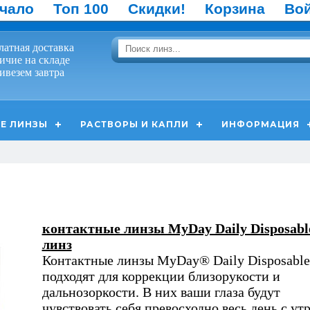
чало
Топ 100
Скидки!
Корзина
Во
латная доставка
ичие на складе
ивезем завтра
Е ЛИНЗЫ
РАСТВОРЫ И КАПЛИ
ИНФОРМАЦИЯ
контактные линзы MyDay Daily Disposabl
линз
Контактные линзы MyDay® Daily Disposable
подходят для коррекции близорукости и
дальнозоркости. В них ваши глаза будут
чувствовать себя превосходно весь день с утр