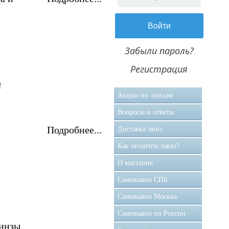
Забыли пароль?
Регистрация
)
Акции по линзам
Вопросы и ответы
Подробнее...
Доставка линз
Как оплатить заказ?
О магазине
Самовывоз CПб
Самовывоз Москва
Самовывоз по России
инзы