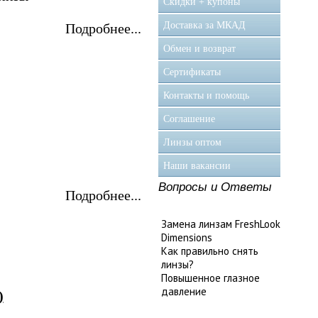
Скидки + купоны
Доставка за МКАД
Подробнее...
Обмен и возврат
Сертификаты
Контакты и помощь
Соглашение
Линзы оптом
Наши вакансии
Вопросы и Ответы
Подробнее...
Замена линзам FreshLook
Dimensions
Как правильно снять
линзы?
Повышенное глазное
давление
)