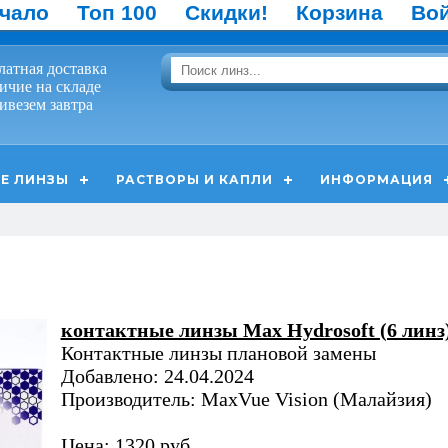
чало
Топ 100
Скидки!
Корзина
Во
латная доставка
ичие на складе
ивезем завтра
Е ЛИНЗЫ
РАСТВОРЫ И КАПЛИ
ИНФОРМАЦИЯ
контактные линзы Max Hydrosoft (6 линз
Контактные линзы плановой замены
Добавлено: 24.04.2024
Производитель: MaxVue Vision (Малайзия)
Цена: 1320 руб.