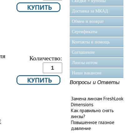
Скидки + купоны
Доставка за МКАД
Обмен и возврат
Сертификаты
Контакты и помощь
Соглашение
ля
Количество:
Линзы оптом
Наши вакансии
Вопросы и Ответы
Замена линзам FreshLook
Dimensions
Как правильно снять
линзы?
E
Повышенное глазное
давление