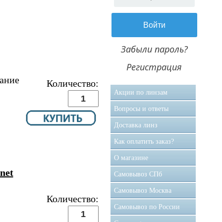
Забыли пароль?
Регистрация
ание
Количество:
Акции по линзам
Вопросы и ответы
Доставка линз
Как оплатить заказ?
О магазине
net
Самовывоз CПб
Самовывоз Москва
Количество:
Самовывоз по России