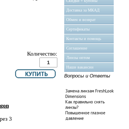
Скидки + купоны
Доставка за МКАД
Обмен и возврат
Сертификаты
Контакты и помощь
Соглашение
Количество:
Линзы оптом
Наши вакансии
Вопросы и Ответы
Замена линзам FreshLook
Dimensions
Как правильно снять
agon
линзы?
Повышенное глазное
рез 3
давление