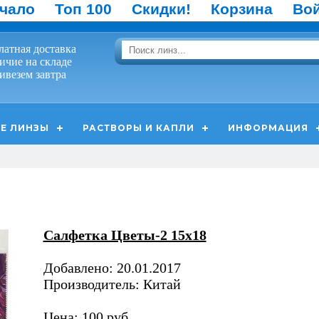
чало
Топ 100
Скидки!
Корзина
Во
латная доставка
ичие на складе
ивезем завтра
Е ЛИНЗЫ
РАСТВОРЫ И КАПЛИ
ИНФОРМАЦИЯ
Салфетка Цветы-2 15х18
Добавлено: 20.01.2017
Производитель: Китай
Цена: 100 руб.