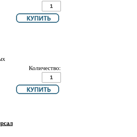
ых
Количество:
рсал