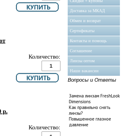
Скидки + купоны
Доставка за МКАД
Обмен и возврат
Сертификаты
от
Контакты и помощь
Соглашение
Количество:
Линзы оптом
Наши вакансии
Вопросы и Ответы
Замена линзам FreshLook
Dimensions
Как правильно снять
 р.
линзы?
Повышенное глазное
давление
Количество: