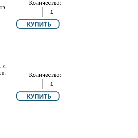
Количество:
нз
 и
в.
Количество: