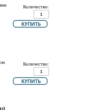
ыми
Количество:
ом
Количество:
нз)