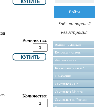
Забыли пароль?
Регистрация
пов
Количество:
Акции по линзам
Вопросы и ответы
Доставка линз
Как оплатить заказ?
О магазине
Самовывоз CПб
Самовывоз Москва
ом
Количество:
Самовывоз по России