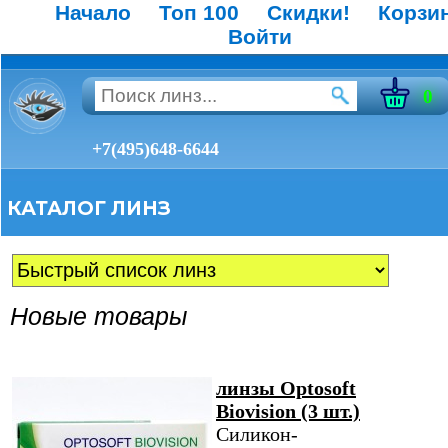
Начало
Топ 100
Скидки!
Корзи
Войти
0
+7(495)648-6644
КАТАЛОГ ЛИНЗ
Новые товары
линзы Optosoft
Biovision (3 шт.)
Силикон-