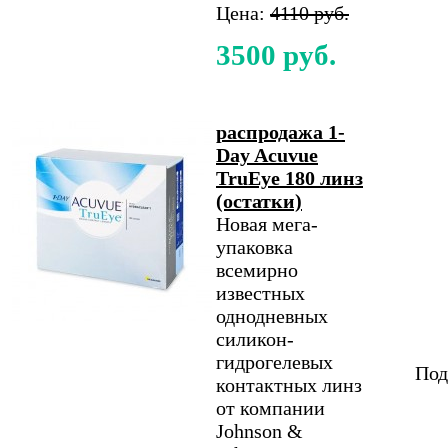
Цена:
4110 руб.
3500 руб.
распродажа 1-
Day Acuvue
TruEye 180 линз
(остатки)
Новая мега-
упаковка
всемирно
известных
однодневных
силикон-
гидрогелевых
Под
контактных линз
от компании
Johnson &