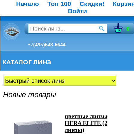
Начало
Топ 100
Скидки!
Корзи
Войти
0
+7(495)648-6644
КАТАЛОГ ЛИНЗ
Новые товары
цветные линзы
HERA ELITE (2
линзы)