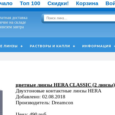
чало
Топ 100
Скидки!
Корзина
Во
латная доставка
ичие на складе
ивезем завтра
Е ЛИНЗЫ
РАСТВОРЫ И КАПЛИ
ИНФОРМАЦИЯ
цветные линзы HERA CLASSIC (2 линзы)
Двухтоновые контактные линзы HERA
Добавлено: 02.08.2018
Производитель: Dreamcon
Цена: 490 руб.