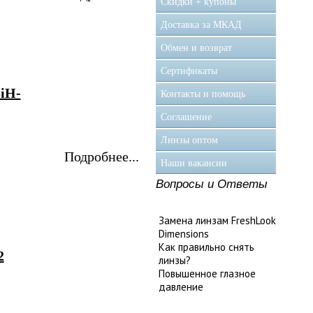
Скидки + купоны
Доставка за МКАД
Обмен и возврат
Сертификаты
iH-
Контакты и помощь
Соглашение
Линзы оптом
Подробнее...
Наши вакансии
Вопросы и Ответы
Замена линзам FreshLook
Dimensions
Как правильно снять
2
линзы?
Повышенное глазное
давление