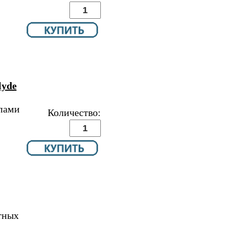
lyde
ипами
Количество:
тных