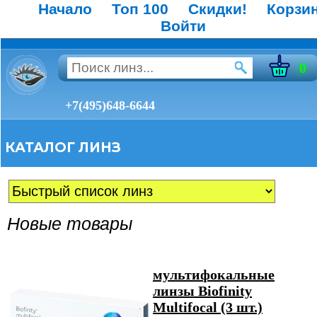
Начало
Топ 100
Скидки!
Корзи
Войти
0
+7(495)648-6644
КАТАЛОГ ЛИНЗ
Новые товары
мультифокальные
линзы Biofinity
Multifocal (3 шт.)