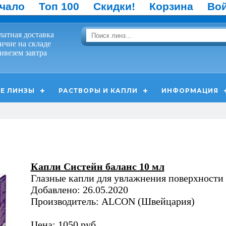
чало
Топ 100
Скидки!
Корзина
Во
латная доставка
ичие на складе
ивезем завтра
Е ЛИНЗЫ
РАСТВОРЫ И КАПЛИ
ИНФОРМАЦИЯ
Капли Систейн баланс 10 мл
Глазные капли для увлажнения поверхности 
Добавлено: 26.05.2020
Производитель: ALCON (Швейцария)
Цена: 1050 руб.