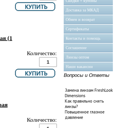
Скидки + купоны
Доставка за МКАД
Обмен и возврат
Сертификаты
ая (1
Контакты и помощь
Соглашение
Количество:
Линзы оптом
Наши вакансии
Вопросы и Ответы
Замена линзам FreshLook
Dimensions
Как правильно снять
вая
линзы?
Повышенное глазное
давление
Количество: