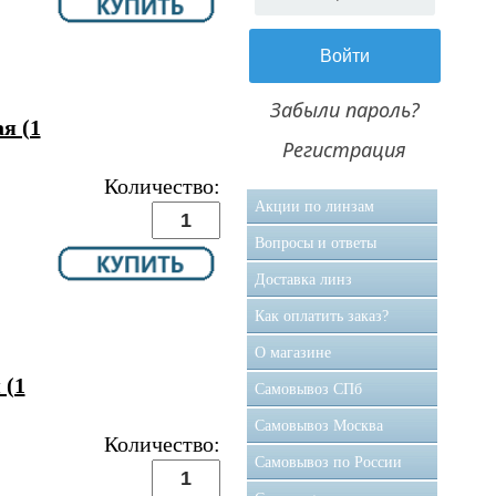
Забыли пароль?
я (1
Регистрация
Количество:
Акции по линзам
Вопросы и ответы
Доставка линз
Как оплатить заказ?
О магазине
 (1
Самовывоз CПб
Самовывоз Москва
Количество:
Самовывоз по России