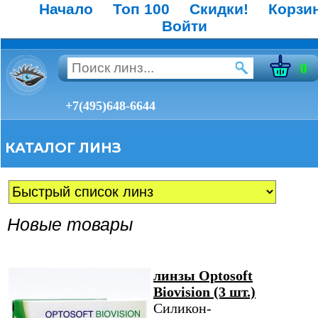
Начало
Топ 100
Скидки!
Корзи
Войти
0
+7(495)648-6644
КАТАЛОГ ЛИНЗ
Новые товары
линзы Optosoft
Biovision (3 шт.)
Силикон-