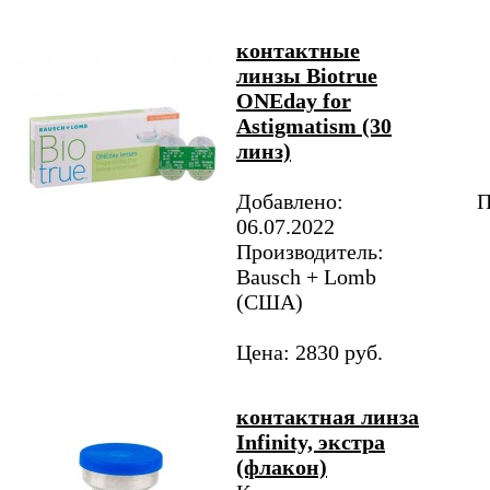
контактные
линзы Biotrue
ONEday for
Аstigmatism (30
линз)
Добавлено:
П
06.07.2022
Производитель:
Bausch + Lomb
(США)
Цена: 2830 руб.
контактная линза
Infinity, экстра
(флакон)