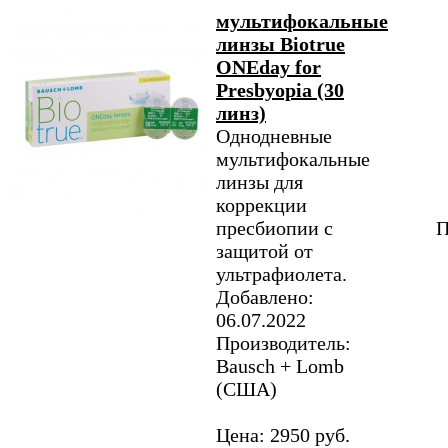
мультифокальные
линзы Biotrue
ONEday for
Presbyopia (30
линз)
Однодневные
мультифокальные
линзы для
коррекции
пресбиопии с
П
защитой от
ультрафиолета.
Добавлено:
06.07.2022
Производитель:
Bausch + Lomb
(США)
Цена: 2950 руб.