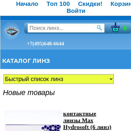
Начало
Топ 100
Скидки!
Корзи
Войти
0
+7(495)648-6644
КАТАЛОГ ЛИНЗ
Новые товары
контактные
линзы Max
Hydrosoft (6 линз)