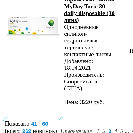
MyDay Toric 30
daily disposable (30
линз)
Однодневные
силикон-
гидрогелевые
торические
П
контактные линзы
Добавлено:
18.04.2021
Производитель:
CooperVision
(США)
Цена: 3220 руб.
Показано
-
41
60
(всего
новинок)
Предыдущая
1
2
4
5
...
262
3