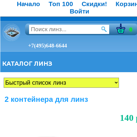
Начало
Топ 100
Скидки!
Корзи
Войти
0
+7(495)648-6644
КАТАЛОГ ЛИНЗ
2 контейнера для линз
140 