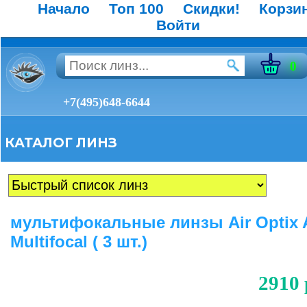
Начало
Топ 100
Скидки!
Корзи
Войти
0
+7(495)648-6644
КАТАЛОГ ЛИНЗ
мультифокальные линзы Air Optix 
Multifocal ( 3 шт.)
2910 