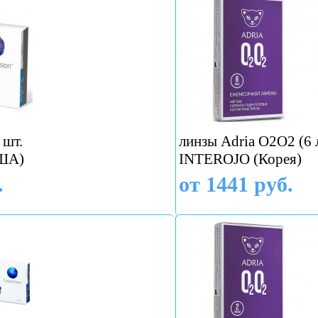
 шт.
линзы Adria O2O2 (6 
США)
INTEROJO (Корея)
.
от 1441 руб.