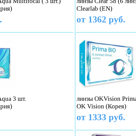
qua Multifocal ( 3 шт.)
линзы Clear 58 (6 лин
рия)
Clearlab (EN)
.
от 1362 руб.
Aqua 3 шт.
линзы OKVision Prima
рия)
OK Vision (Корея)
от 1333 руб.