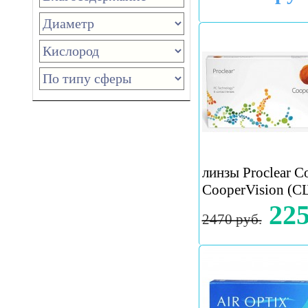
линзы Proclear Co
CooperVision (
225
2470 руб.