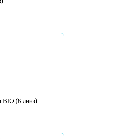
з)
 BIO (6 линз)