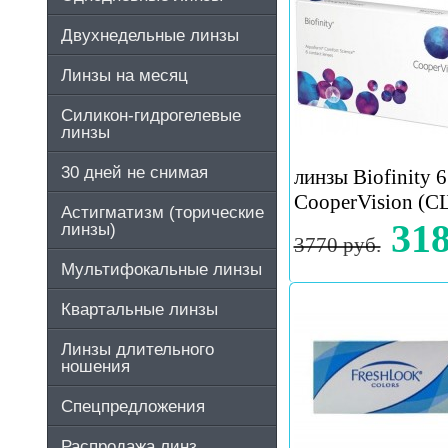
Двухнедельные линзы
Линзы на месяц
Силикон-гидрогелевые
линзы
30 дней не снимая
линзы Biofinity 6
CooperVision (
Астигматизм (торические
318
линзы)
3770 руб.
Мультифокальные линзы
Квартальные линзы
Линзы длительного
ношения
Спецпредложения
Распродажа линз