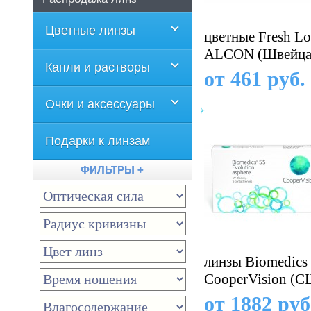
Цветные линзы
цветные Fresh Lo
ALCON (Швейца
Капли и растворы
от 461 руб.
Очки и аксессуары
Подарки к линзам
ФИЛЬТРЫ +
линзы Biomedics 
CooperVision (
от 1882 руб