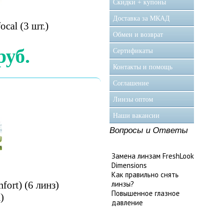
Скидки + купоны
Доставка за МКАД
ocal (3 шт.)
Обмен и возврат
руб.
Сертификаты
Контакты и помощь
Соглашение
Линзы оптом
Наши вакансии
Вопросы и Ответы
Замена линзам FreshLook
Dimensions
Как правильно снять
fort) (6 линз)
линзы?
Повышенное глазное
)
давление