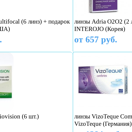
ultifocal (6 линз) + подарок
линзы Adria O2O2 (2 
США)
INTEROJO (Корея)
.
от 657 руб.
ovision (6 шт.)
линзы VizoTeque Comfo
VizoTeque (Германия)