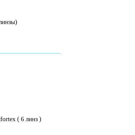
линзы)
rtex ( 6 линз )