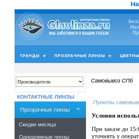
На
Бесп
Нал
Пр
ТРЕНДЫ
ПРОЗРАЧНЫЕ ЛИНЗЫ
ЦВЕТНЫ
Самовывоз CПб
КОНТАКТНЫЕ ЛИНЗЫ
Пункты самовыв
Прозрачные линзы
Условия исполь
Скидки месяца
При заказе до 15:
уточнять у операт
Однодневные линзы