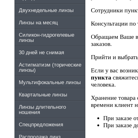
Сотрудники пункт
Двухнедельные линзы
Линзы на месяц
Консультации по 
Силикон-гидрогелевые
Обращаем Ваше вн
линзы
заказов.
30 дней не снимая
Прийти и выбрать
Астигматизм (торические
Если у вас возни
линзы)
пункта
свяжитесь
Мультифокальные линзы
человека.
Квартальные линзы
Хранение товара 
времени клиент не
Линзы длительного
ношения
При заказе о
Спецпредложения
При заказе д
Распродажа линз