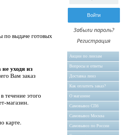
Забыли пароль?
ы по выдаче готовых
Регистрация
Акции по линзам
Вопросы и ответы
а
не уходя из
его Вам заказ
Доставка линз
Как оплатить заказ?
в течение этого
О магазине
ет-магазин.
Самовывоз CПб
Самовывоз Москва
о карте.
Самовывоз по России