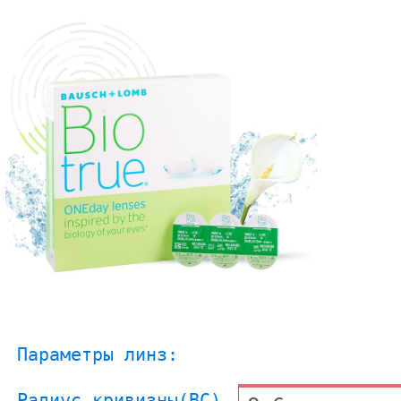
Параметры линз:
Радиус кривизны(BC)