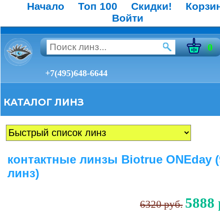
Начало
Топ 100
Скидки!
Корзи
Войти
0
+7(495)648-6644
КАТАЛОГ ЛИНЗ
контактные линзы Biotrue ONEday (
линз)
5888 
6320 руб.