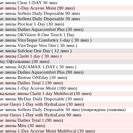
ые линзы Clear 1-DAY 30 линз
е линзы 1-Day Acuvue Moist (90 линз)
е линзы Soflens Daily Disposable 90 линз
е линзы Soflens Daily Disposable 30 линз
е линзы Proclear 1-Day (30 линз)
е линзы Dailies Aquacomfort Plus (30 линз)
ые линзы OKVision ® One Touch 1 Day
е линзы VizoTeque Comfortex 1-day ( 30 линз )
е линзы VizoTeque Vero One ( 30 линз )
е линзы Sofclear One Day ( 12 линз )
е линзы Clariti 1 day ( 30 линз )
Day Офтальмикс (30 линз)
ые линзы AQUAMAX 1-DAY ( 30 линз )
е линзы Dailies Aquacomfort Plus (90 линз)
е линзы Biotrue ONEday (30 линз)
е линзы Dailies Total 1 (30 линз)
е линзы 1-Day Acuvue Moist (180 линз)
альные линзы Clariti 1 day Multifocal (30 линз)
е линзы MyDay Daily Disposable (30 линз)
uvue Oasys 1-Day with HydraLuxe (30 линз)
е линзы Soflens Daily Disposable 30 линз (повреждена упаковка)
uvue Oasys 1-Day with HydraLuxe 90 линз
е линзы Dailies Total 1 (90 линз)
е линзы Miru (30 линз)
е линзы 1-Day Acuvue Moist Multifocal (30 линз)