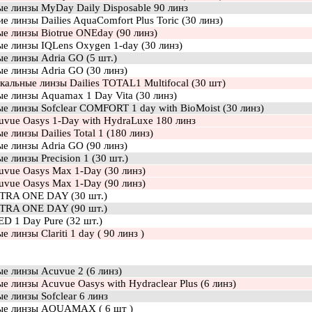
ые линзы MyDay Daily Disposable 90 линз
е линзы Dailies AquaComfort Plus Toric (30 линз)
е линзы Biotrue ONEday (90 линз)
ые линзы IQLens Oxygen 1-day (30 линз)
е линзы Adria GO (5 шт.)
е линзы Adria GO (30 линз)
альные линзы Dailies TOTAL1 Multifocal (30 шт)
е линзы Aquamax 1 Day Vita (30 линз)
е линзы Sofclear COMFORT 1 day with BioMoist (30 линз)
uvue Oasys 1-Day with HydraLuxe 180 линз
е линзы Dailies Total 1 (180 линз)
е линзы Adria GO (90 линз)
е линзы Precision 1 (30 шт.)
uvue Oasys Max 1-Day (30 линз)
uvue Oasys Max 1-Day (90 линз)
TRA ONE DAY (30 шт.)
TRA ONE DAY (90 шт.)
D 1 Day Pure (32 шт.)
е линзы Clariti 1 day ( 90 линз )
е линзы Acuvue 2 (6 линз)
е линзы Acuvue Oasys with Hydraclear Plus (6 линз)
е линзы Sofclear 6 линз
ые линзы AQUAMAX ( 6 шт )