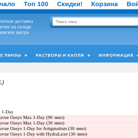
чало
Топ 100
Скидки!
Корзина
Во
латная доставка
ичие на складе
ивезем завтра
Е ЛИНЗЫ
РАСТВОРЫ И КАПЛИ
ИНФОРМАЦИЯ
L)
-Day
uvue Oasys Max 1-Day (90 линз)
uvue Oasys Max 1-Day (30 линз)
vue Oasys 1-Day for Astigmatism (30 линз)
uvue Oasys 1-Day with HydraLuxe (30 линз)