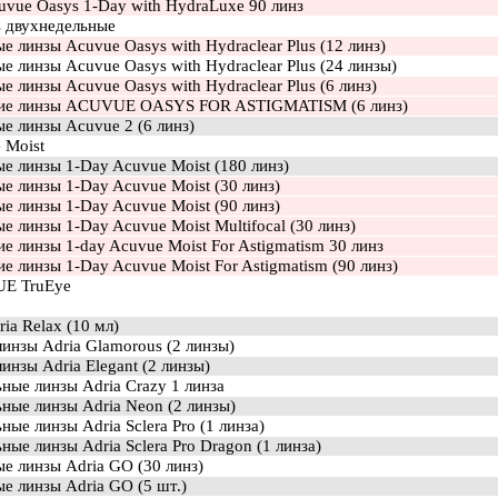
uvue Oasys 1-Day with HydraLuxe 90 линз
ухнедельные
е линзы Acuvue Oasys with Hydraclear Plus (12 линз)
е линзы Acuvue Oasys with Hydraclear Plus (24 линзы)
е линзы Acuvue Oasys with Hydraclear Plus (6 линз)
кие линзы ACUVUE OASYS FOR ASTIGMATISM (6 линз)
е линзы Acuvue 2 (6 линз)
oist
е линзы 1-Day Acuvue Moist (180 линз)
е линзы 1-Day Acuvue Moist (30 линз)
е линзы 1-Day Acuvue Moist (90 линз)
е линзы 1-Day Acuvue Moist Multifocal (30 линз)
е линзы 1-day Acuvue Moist For Astigmatism 30 линз
е линзы 1-Day Acuvue Moist For Astigmatism (90 линз)
TruEye
ia Relax (10 мл)
инзы Adria Glamorous (2 линзы)
инзы Adria Elegant (2 линзы)
ные линзы Adria Crazy 1 линза
ные линзы Adria Neon (2 линзы)
ные линзы Adria Sclera Pro (1 линза)
ные линзы Adria Sclera Pro Dragon (1 линза)
е линзы Adria GO (30 линз)
е линзы Adria GO (5 шт.)