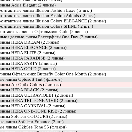
инзы Adria Elegant (2 линзы)
онтактные линзы Illusion Fashion Luxe ( 2 шт. )
онтактные линзы Illusion Fashion Adonis ( 2 шт. )
контактные линзы Illusion Colors ELEGANCE (2 линзы)
онтактные линзы Illusion Colors SHINE ( 2 шт. )
контактные линзы Офтальмикс Gold (2 линзы)
ные цветные линзы Баттерфляй One Day (2 линзы)
линзы HERA DREAM (2 линзы)
линзы HERA ELEGANCE (2 линзы)
линзы HERA ELITE (2 линзы)
линзы HERA PARADISE (2 линзы)
линзы HERA PARTY (2 линзы)
линзы HERA GOLD (2 линзы)
инзы Офтальмикс Butterfly Color One Month (2 линзы)
е линзы Optosoft Tint ( флакон )
инзы Air Optix Colors (2 линзы)
линзы HERA BLACK (2 линзы)
линзы HERA ULTRAVIOLET (2 линзы)
линзы HERA TRI-TONE VIVID (2 линзы)
линзы HERA CARNIVAL (2 линзы)
линзы HERA ONE-TONE RISE (2 линзы)
линзы Sofclear COLOURS (2 линзы)
е линзы Sofclear Enhance (2 шт)
ые линзы O2kSee Tone 55 (флакон)