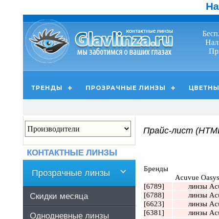
На
Бесп
Нал
Пр
ТРЕНДЫ
ПРОЗРАЧНЫЕ ЛИНЗЫ
ЦВЕТНЫ
Прайс-лист (HTM
КОНТАКТНЫЕ ЛИНЗЫ
Бренды
Прозрачные линзы
Acuvue Oasys 1
[6789]
линзы Ac
[6788]
линзы Ac
Скидки месяца
[6623]
линзы Acu
[6381]
линзы Ac
Однодневные линзы