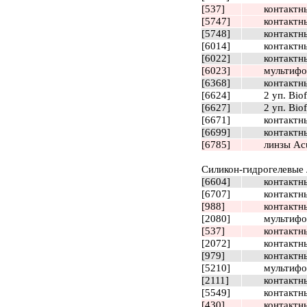
[537]
контактны
[5747]
контактны
[5748]
контактны
[6014]
контактн
[6022]
контактны
[6023]
мультифок
[6368]
контактны
[6624]
2 уп. Bio
[6627]
2 уп. Biof
[6671]
контактн
[6699]
контактны
[6785]
линзы Acu
Силикон-гидрогелевые
[6604]
контактны
[6707]
контактны
[988]
контактны
[2080]
мультифок
[537]
контактны
[2072]
контактны
[979]
контактны
[5210]
мультифок
[2111]
контактны
[5549]
контактны
[430]
контактны