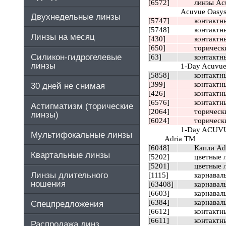
[6572]
линзы Ac
Acuvue Oasys дв
Двухнедельные линзы
[5747]
контактны
[5748]
контактны
Линзы на месяц
[430]
контактны
[650]
торичес
Силикон-гидрогелевые
[63]
контактны
линзы
1-Day Acuvue M
[5858]
контактны
[399]
контактны
30 дней не снимая
[426]
контактны
[6576]
контактны
Астигматизм (торические
[2064]
торически
линзы)
[6024]
торически
1-Day ACUVUE 
Мультифокальные линзы
Adria TM
[6048]
Капли Adr
Квартальные линзы
[5202]
цветные л
[5201]
цветные л
Линзы длительного
[1115]
карнаваль
ношения
[63408]
карнаваль
[6603]
карнаваль
[6384]
карнаваль
Спецпредложения
[6612]
контактны
[6611]
контактны
Распродажа линз