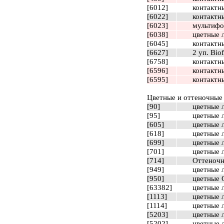
[6012]
контактны
[6022]
контактны
[6023]
мультифок
[6038]
цветные л
[6045]
контактные
[6627]
2 уп. Biof
[6758]
контактн
[6596]
контактны
[6595]
контактны
Цветные и оттеночные
[90]
цветные л
[95]
цветные л
[605]
цветные л
[618]
цветные л
[699]
цветные л
[701]
цветные л
[714]
Оттеночна
[949]
цветные л
[950]
цветные О
[63382]
цветные л
[1113]
цветные л
[1114]
цветные л
[5203]
цветные л
[5202]
цветные л