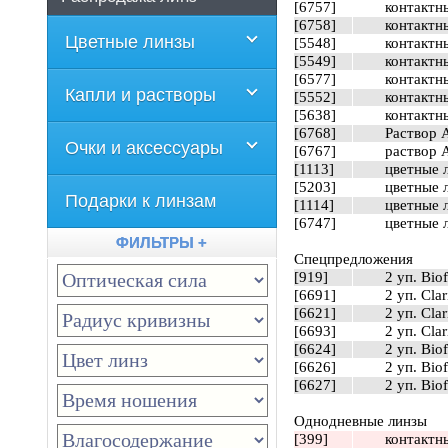
[6757]
контактны
[6758]
контактн
Цветные линзы
[5548]
контактн
[5549]
контактны
[6577]
контактны
Капли и растворы
[5552]
контактны
[5638]
контактны
[6768]
Раствор A
Очки и аксессуары
[6767]
раствор A
[1113]
цветные л
[5203]
цветные л
Подарки к линзам
[1114]
цветные л
[6747]
цветные л
ФИЛЬТРЫ +
Спецпредложения
[919]
2 уп. Bio
[6691]
2 уп. Clar
[6621]
2 уп. Clar
[6693]
2 уп. Clar
[6624]
2 уп. Bio
[6626]
2 уп. Biof
[6627]
2 уп. Biof
Однодневные линзы
[399]
контактны