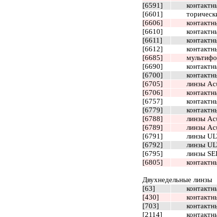
[6591]
контактн
[6601]
торически
[6606]
контактны
[6610]
контактн
[6611]
контактны
[6612]
контактны
[6685]
мультифок
[6690]
контактны
[6700]
контактны
[6705]
линзы Ac
[6706]
контактны
[6757]
контактны
[6779]
контактны
[6788]
линзы Ac
[6789]
линзы Ac
[6791]
линзы UL
[6792]
линзы UL
[6795]
линзы SEE
[6805]
контактны
Двухнедельные линзы
[63]
контактны
[430]
контактны
[703]
контактны
[2114]
контактн