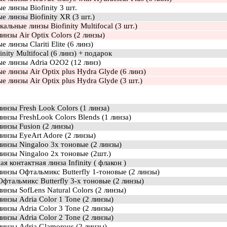
е линзы Biofinity 3 шт.
е линзы Biofinity XR (3 шт.)
альные линзы Biofinity Multifocal (3 шт.)
инзы Air Optix Colors (2 линзы)
 линзы Clariti Elite (6 линз)
inity Multifocal (6 линз) + подарок
ые линзы Adria O2O2 (12 линз)
е линзы Air Optix plus Hydra Glyde (6 линз)
е линзы Air Optix plus Hydra Glyde (3 шт.)
инзы Fresh Look Colors (1 линза)
инзы FreshLook Colors Blends (1 линза)
инзы Fusion (2 линзы)
инзы EyeArt Adore (2 линзы)
инзы Ningaloo 3х тоновые (2 линзы)
инзы Ningaloo 2х тоновые (2шт.)
я контактная линза Infinity ( флакон )
инзы Офтальмикс Butterfly 1-тоновые (2 линзы)
фтальмикс Butterfly 3-х тоновые (2 линзы)
инзы SofLens Natural Colors (2 линзы)
инзы Adria Color 1 Tone (2 линзы)
инзы Adria Color 3 Tone (2 линзы)
инзы Adria Color 2 Tone (2 линзы)
инзы Adria Glamorous (2 линзы)