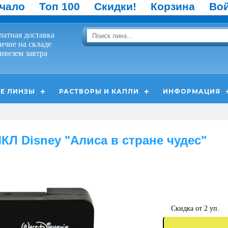
чало
Топ 100
Скидки!
Корзина
Во
латная доставка
ичие на складе
ивезем завтра
Е ЛИНЗЫ
РАСТВОРЫ И КАПЛИ
ИНФОРМАЦИЯ
КЛ Disney "Алиса в стране чудес"
Скидка от 2 уп.