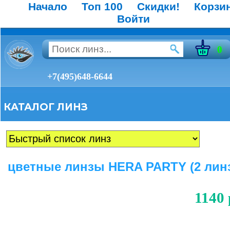
Начало
Топ 100
Скидки!
Корзи
Войти
0
+7(495)648-6644
КАТАЛОГ ЛИНЗ
цветные линзы HERA PARTY (2 лин
1140 