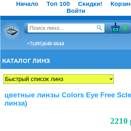
Начало
Топ 100
Скидки!
Корзи
Войти
0
+7(495)648-6644
КАТАЛОГ ЛИНЗ
цветные линзы Colors Eye Free Scle
линза)
2210 