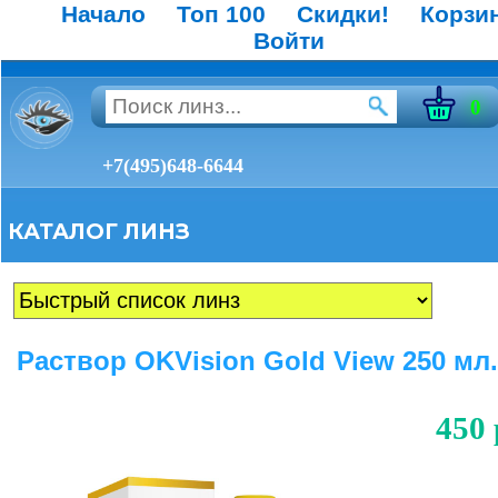
Начало
Топ 100
Скидки!
Корзи
Войти
0
+7(495)648-6644
КАТАЛОГ ЛИНЗ
Раствор OKVision Gold View 250 мл.
450 