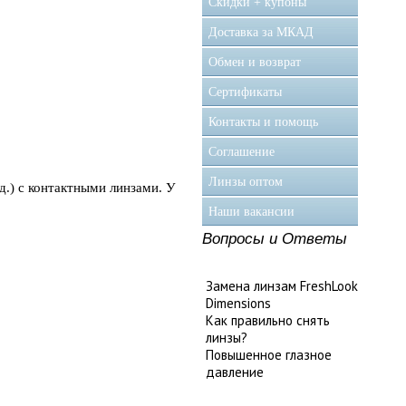
Скидки + купоны
Доставка за МКАД
Обмен и возврат
Сертификаты
Контакты и помощь
Соглашение
Линзы оптом
д.) с контактными линзами. У
Наши вакансии
Вопросы и Ответы
Замена линзам FreshLook
Dimensions
Как правильно снять
линзы?
Повышенное глазное
давление