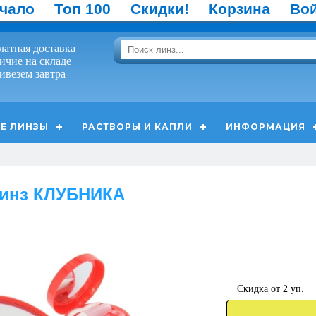
чало
Топ 100
Скидки!
Корзина
Во
латная доставка
ичие на складе
ивезем завтра
Е ЛИНЗЫ
РАСТВОРЫ И КАПЛИ
ИНФОРМАЦИЯ
линз КЛУБНИКА
Скидка от 2 уп.