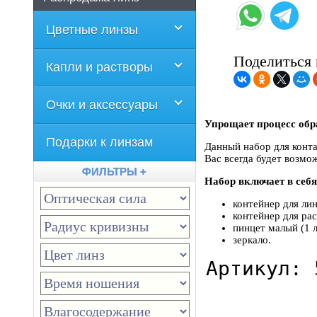
Цветные линзы
Поделиться 
Капли и растворы
Очки и аксессуары
Упрощает процесс обра
Подарки к линзам
Данный набор для конта
Вас всегда будет возмо
ФИЛЬТРЫ +
Набор включает в себя
контейнер для линз
контейнер для рас
пинцет малый (1 л
зеркало.
Артикул: 