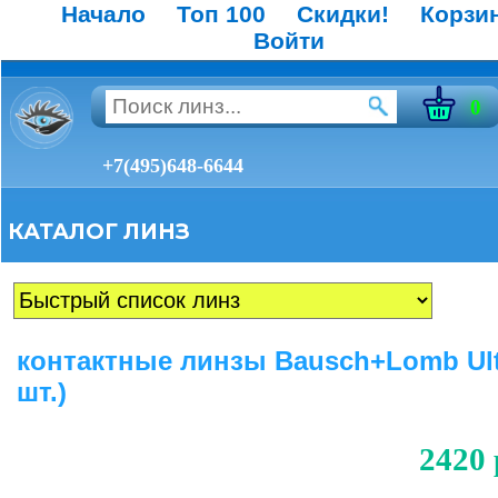
Начало
Топ 100
Скидки!
Корзи
Войти
0
+7(495)648-6644
КАТАЛОГ ЛИНЗ
контактные линзы Bausch+Lomb Ult
шт.)
2420 