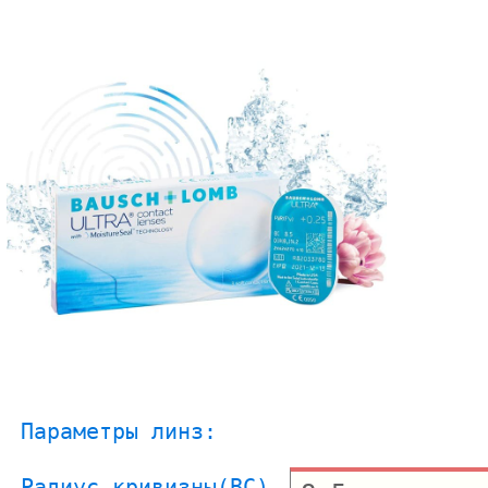
Параметры линз:
Радиус кривизны(BC)