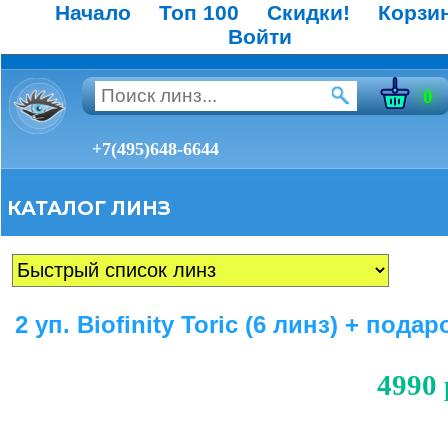
Начало
Топ 100
Скидки!
Корзи
Войти
0
+7(495)648-6644
КАТАЛОГ ЛИНЗ
2 уп. Biofinity Toric (6 линз) + подар
4990 