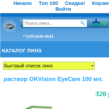
Начало
Топ 100
Скидки!
Корзи
Войти
0
+7(495)648-6644
КАТАЛОГ ЛИНЗ
раствор OKVision EyeCare 100 мл.
320 