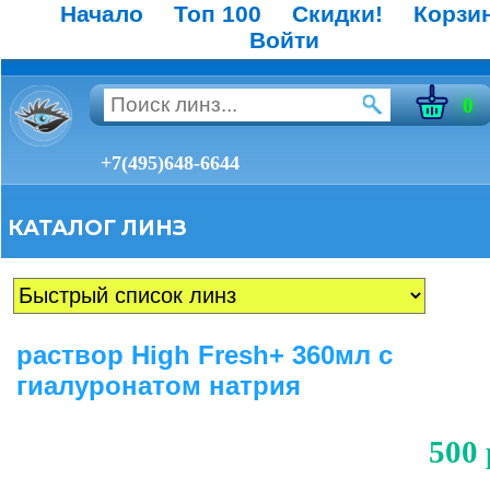
Начало
Топ 100
Скидки!
Корзи
Войти
0
+7(495)648-6644
КАТАЛОГ ЛИНЗ
раствор High Fresh+ 360мл с
гиалуронатом натрия
500 