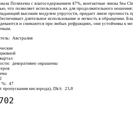
риала Полихема с влагосодержанием 47%, контактные линзы Sea Cl
ю, что позволяет использовать их для продолжительного ношения: 
ладающий высоким модулем упругости, придает линзе прочность п
обеспечивает длительное использование и легкость в обращении. Бл
надеваются и снимаются при любых рефракциях, они устойчивы к м
вичкам.
итель: Австралия
ические
дневной
квартал
ности: декоративно окрашены
теров
хема
,2
, %: 47
 пропускания кислорода), Dk/t: 23,8
702