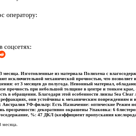
ос оператору:
в соцсетях:
 месяца. Изготовленные из материала Полихема с влагосодер
ают исключительной механической прочностью, что позволяет и
ения: от 3 месяцев до полугода. Неионный материал, облада
нзе прочность при небольшой толщине в центре и тонком крае,
сть в обращении. Благодаря этой особенности линзы Sea Clear 
рефракциях, они устойчивы к механическим повреждениям и и
: Австралия УФ-фильтр: Есть Назначение: оптические Режим н
пень прозрачности: декоративно окрашены Упаковка: 6 блистер
госодержание, %: 47 ДКЛ (коэффициент пропускания кислорода),
 месяца.