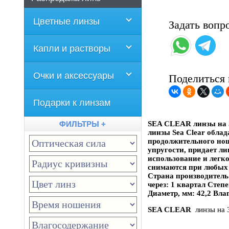
Цветные линзы
Задать вопр
Капли и растворы
Очки и аксессуары
Поделиться 
Подарки к линзам
ФИЛЬТРЫ +
SEA CLEAR линзы на 3
линзы Sea Clear облад
продолжительного нош
упругости, придает ли
использование и легко
снимаются при любых 
Страна производитель
через: 1 квартал Сте
Диаметр, мм: 42,2 Вла
SEA CLEAR
линзы на 3