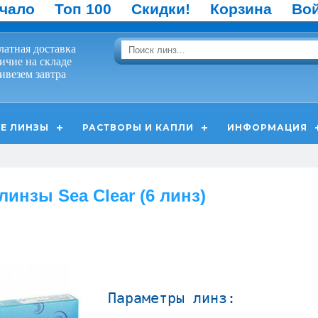
чало
Топ 100
Скидки!
Корзина
Во
латная доставка
ичие на складе
ивезем завтра
Е ЛИНЗЫ
РАСТВОРЫ И КАПЛИ
ИНФОРМАЦИЯ
линзы Sea Clear (6 линз)
Параметры линз: