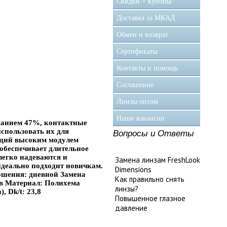
Скидки + купоны
Доставка за МКАД
Обмен и возврат
Сертификаты
Контакты и помощь
Соглашение
Линзы оптом
Наши вакансии
жанием 47%, контактные
спользовать их для
Вопросы и Ответы
ющий высоким модулем
 обеспечивает длительное
легко надеваются и
Замена линзам FreshLook
деально подходит новичкам.
Dimensions
ошения: дневной Замена
Как правильно снять
ов Материал: Полихема
линзы?
 Dk/t: 23,8
Повышенное глазное
давление