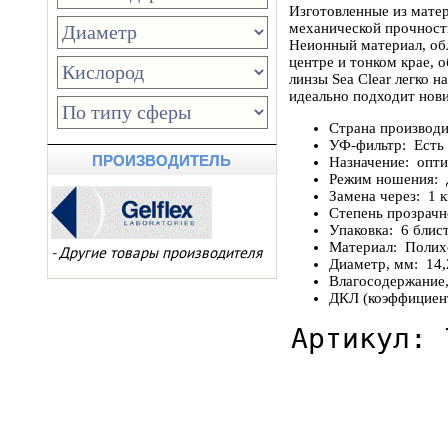
Изготовленные из мате
механической прочность
Неионный материал, об
центре и тонком крае, 
линзы Sea Clear легко 
идеально подходит но
Страна производ
УФ-фильтр: Есть
ПРОИЗВОДИТЕЛЬ
Назначение: опт
Режим ношения: 
Замена через: 1 
Степень прозрач
Упаковка: 6 блис
Материал: Поли
-
Другие товары производителя
Диаметр, мм: 14
Влагосодержание
ДКЛ (коэффициент
Артикул: 