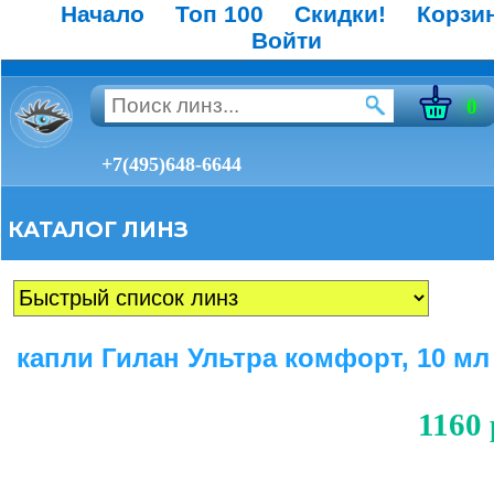
Начало
Топ 100
Скидки!
Корзи
Войти
0
+7(495)648-6644
КАТАЛОГ ЛИНЗ
капли Гилан Ультра комфорт, 10 мл
1160 