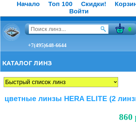
Начало
Топ 100
Скидки!
Корзи
Войти
0
+7(495)648-6644
КАТАЛОГ ЛИНЗ
цветные линзы HERA ELITE (2 линз
860 